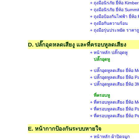
+ ถุงมือนิรภัย ยี่ห้อ Kimber
+ ถุงมือนิรภัย ยี่ห้อ Summ
+ ถุงมือป้องกันไฟฟ้า ยี่ห้อ
+ ถุงมือกันความร้อน
+ ถุงมือรุ่นประหยัด ราคาถ
D. ปลั๊กอุดหลดเสียงู และที่ครอบหูลดเสียง
+ หน้าหลัก ปลั๊กอุดหู
ปลั๊กอุดหู
+ ปลั๊กอุดหูลดเสียง ยี่ห้อ 
+ ปลั๊กอุดหูลดเสียง ยี่ห้อ 
+ ปลั๊กอุดหูลดเสียง ยี่ห้อ 
ที่ครอบหู
+ ที่ครอบหูลดเสียง ยี่ห้อ 
+ ที่ครอบหูลดเสียง ยี่ห้อ 
+ ที่ครอบหูลดเสียง ยี่ห้อ P
E. หน้ากากป้องกันระบบหายใจ
+ หน้าหลัก ผ้าปิดจมูก