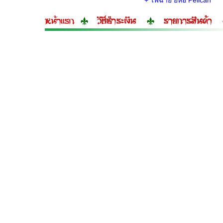
+ ไฟฉาย ยี่ห้อ Pelican