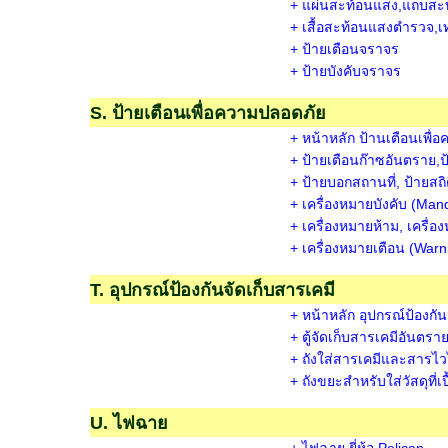
+ แผ่นสะท้อนแสง,แถบสะท
+ เสื้อสะท้อนแสงตำรวจ,เ
+ ป้ายเตือนจราจร
+ ป้ายบังคับจราจร
S. ป้ายเตือนเพื่อความปลอดภัย
+ หน้าหลัก ป้านเตือนเพื่
+ ป้ายเตือนก๊าซอันตราย
+ ป้ายบอกสถานที่, ป้ายส
+ เครื่องหมายบังคับ (Man
+ เครื่องหมายห้าม, เครื่อง
+ เครื่องหมายเตือน (Warnin
T. อุปกรณ์ป้องกันจัดเก็บสารเคมี
+ หน้าหลัก อุปกรณ์ป้องกัน
+ ตู้จัดเก็บสารเคมีอันตร
+ ถังใส่สารเคมีและสารไว
+ ถังขยะสำหรับใส่วัสดุที่เปื
U. ไฟฉาย