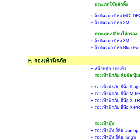
ประเภทใช้แล้วทิ้ง
+ ผ้าปิดจมูก ยี่ห้อ MOLDE
+ ผ้าปิดจมูก ยี่ห้อ 3M
ประเภทเปลี่ยนไส้กรอง
+ ผ้าปิดจมูก ยี่ห้อ 3M
+ ผ้าปิดจมูก ยี่ห้อ Blue Ea
F. รองเท้านิรภัย
+ หน้าหลัก รองเท้า
รองเท้านิรภัย หุ้มข้อ หุ้ม
+ รองเท้านิรภัย ยี่ห้อ King'
+ รองเท้านิรภัย ยี่ห้อ M-
+ รองเท้านิรภัย ยี่ห้อ X-T
+ รองเท้่านิรภัย ยี่ห้อ X-P
รองเท้าบู๊ท
+ รองเท้าบู๊ท ยี่ห้อ Dunlop
+ รองเท้าบู๊ท ยี่ห้อ King's